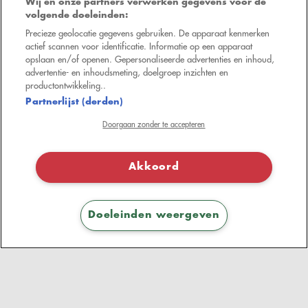
Wij en onze partners verwerken gegevens voor de
Branding
Programmatic
volgende doeleinden:
Precieze geolocatie gegevens gebruiken. De apparaat kenmerken
Verkeer & Acquisitie
Brief ons
actief scannen voor identificatie. Informatie op een apparaat
opslaan en/of openen. Gepersonaliseerde advertenties en inhoud,
Drive to store
Training
advertentie- en inhoudsmeting, doelgroep inzichten en
productontwikkeling..
Campagnes
Projecten
Partnerlijst (derden)
Klantgetrouwheid
Nieuws
Doorgaan zonder te accepteren
Over ons
Legal
Akkoord
Over ons
Wettelijke
vermeldingen
Contact
Doeleinden weergeven
Privacy policy
Werken bij ons