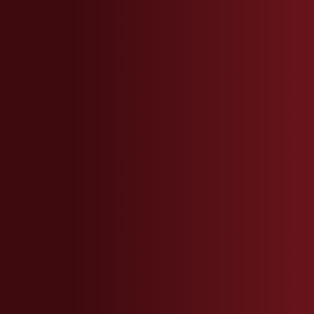
ContactMEA@gamned.com
ContactSEA@gamned.com