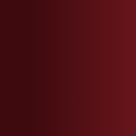
ContactBrasil@gamned.com
ContactSwitzerland@gamned.com
ContactSwitzerland@gamned.com