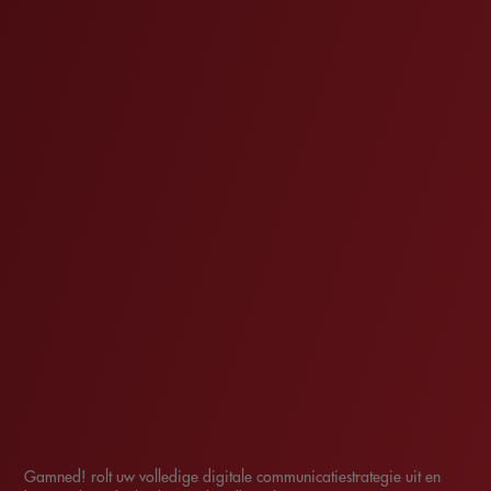
Gamned! rolt uw volledige digitale communicatiestrategie uit en