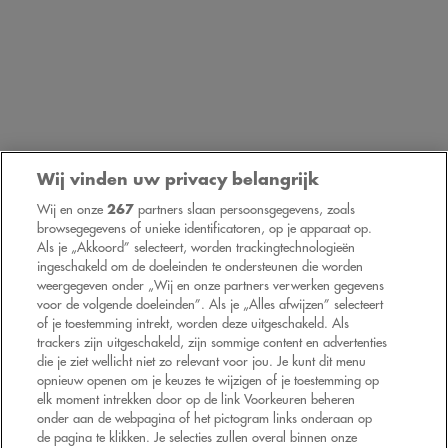
Wij vinden uw privacy belangrijk
Wij en onze
267
partners slaan persoonsgegevens, zoals
browsegegevens of unieke identificatoren, op je apparaat op.
Als je „Akkoord” selecteert, worden trackingtechnologieën
ingeschakeld om de doeleinden te ondersteunen die worden
weergegeven onder „Wij en onze partners verwerken gegevens
voor de volgende doeleinden”. Als je „Alles afwijzen” selecteert
De programmatic-benadering van Gamned!, dat is:
of je toestemming intrekt, worden deze uitgeschakeld. Als
trackers zijn uitgeschakeld, zijn sommige content en advertenties
EEN BENADERING OP MAAT
die je ziet wellicht niet zo relevant voor jou. Je kunt dit menu
MET DE MEEST RELEVANTE
opnieuw openen om je keuzes te wijzigen of je toestemming op
TECHNOLOGIEEN EN FORMATEN
elk moment intrekken door op de link Voorkeuren beheren
onder aan de webpagina of het pictogram links onderaan op
de pagina te klikken. Je selecties zullen overal binnen onze
ongeacht het toestel en de fase in het aankoopproces!